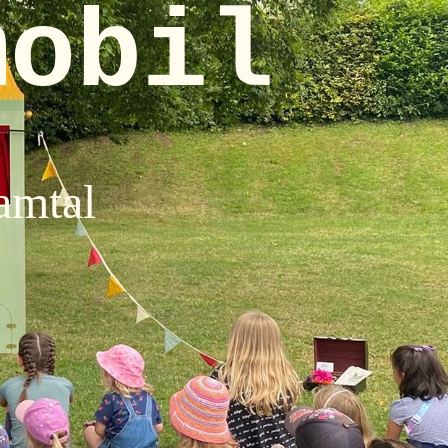
mobil
amtal